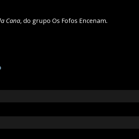
da Cana
, do grupo Os Fofos Encenam.
o