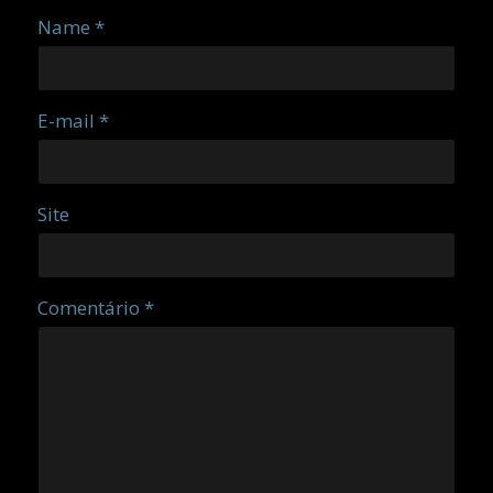
Name *
E-mail *
Site
Comentário *