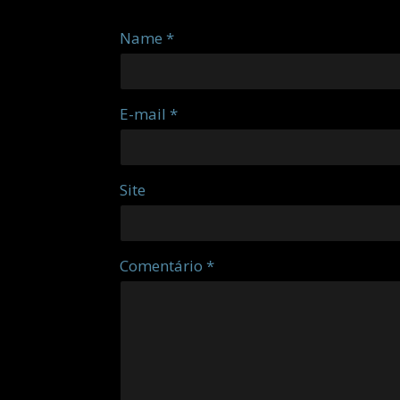
Name *
E-mail *
Site
Comentário *