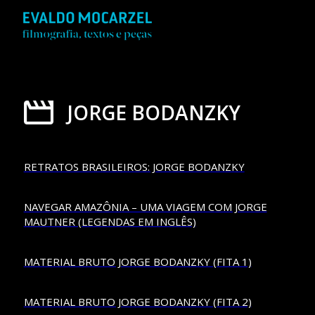
JORGE BODANZKY
RETRATOS BRASILEIROS: JORGE BODANZKY
NAVEGAR AMAZÔNIA – UMA VIAGEM COM JORGE
MAUTNER (LEGENDAS EM INGLÊS)
MATERIAL BRUTO JORGE BODANZKY (FITA 1)
MATERIAL BRUTO JORGE BODANZKY (FITA 2)